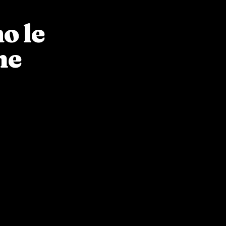
o le
ne