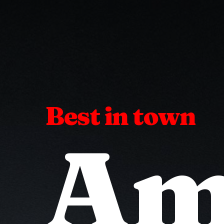
Skip
to
main
content
Best
in
town
Am